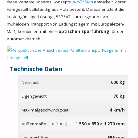
diese Variante unseres Konzepts
AutOrMan
entwickelt, deren
Fahrgestell vollständig aus Holz besteht. Daraus entsteht die
kostengünstige Lösung „
BULLiG
“ zum ergonomisch
mühelosen Transport von Ladungsträgern mit Europaletten-
Maß, kombiniert mit einer
optischen Spurführung
für den
Automatikbetrieb.
Technische Daten
Nennlast
600 kg
Eigengewicht
70 kg
Maximalgeschwindigkeit
4 km/h
Außenmaße (L × B × H)
1.550 × 850 × 1.270 mm
Ladungshöhe
555 mm