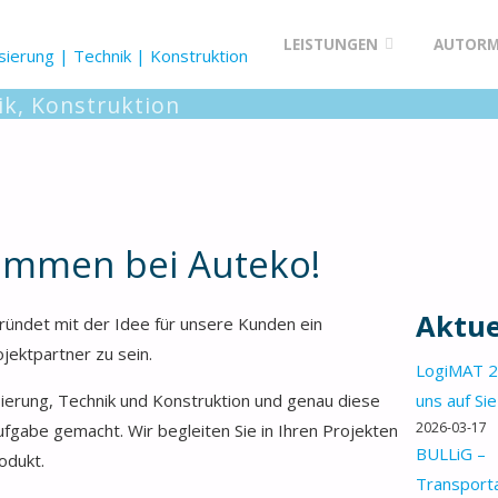
mbH & Co. KG
AUTEKO
Zum
LEISTUNGEN
AUTORM
GMBH
Inhalt
& CO.
ik, Konstruktion
KG
springen
kommen bei Auteko!
Aktue
ündet mit der Idee für unsere Kunden ein
jektpartner zu sein.
LogiMAT 2
sierung, Technik und Konstruktion und genau diese
uns auf Sie
2026-03-17
fgabe gemacht. Wir begleiten Sie in Ihren Projekten
BULLiG –
odukt.
Transport